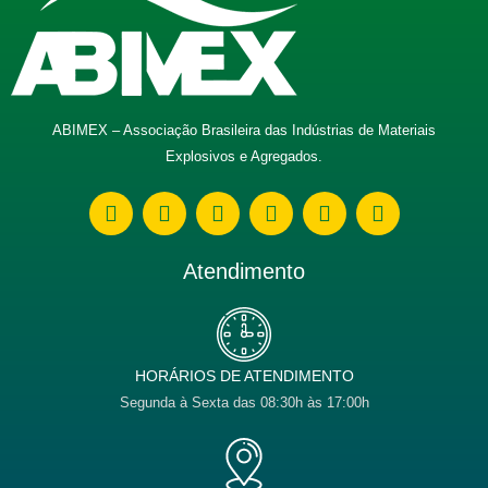
ABIMEX – Associação Brasileira das Indústrias de Materiais
Explosivos e Agregados.
W
E
F
I
L
Y
h
n
a
n
i
o
a
v
c
s
n
u
t
e
e
t
k
t
Atendimento
s
l
b
a
e
u
a
o
o
g
d
b
p
p
o
r
i
e
p
e
k
a
n
m
HORÁRIOS DE ATENDIMENTO
Segunda à Sexta das 08:30h às 17:00h