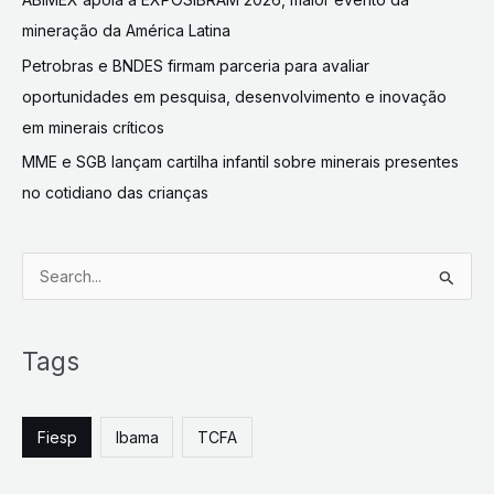
mineração da América Latina
Petrobras e BNDES firmam parceria para avaliar
oportunidades em pesquisa, desenvolvimento e inovação
em minerais críticos
MME e SGB lançam cartilha infantil sobre minerais presentes
no cotidiano das crianças
S
e
a
Tags
r
c
h
Fiesp
Ibama
TCFA
f