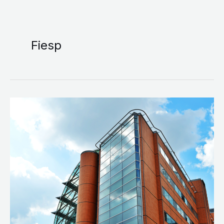
Fiesp
Taxa
de
Controle
e
Fiscalização
Ambiental
(TCFA)