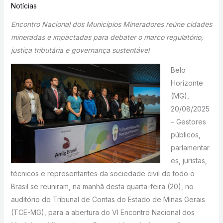
Notícias
Encontro Nacional dos Municípios Mineradores reúne cidades
mineradas e impactadas para debater o marco regulatório,
justiça tributária e governança sustentável
Belo
Horizonte
(MG),
20/08/2025
– Gestores
públicos,
parlamentar
es, juristas,
técnicos e representantes da sociedade civil de todo o
Brasil se reuniram, na manhã desta quarta-feira (20), no
auditório do Tribunal de Contas do Estado de Minas Gerais
(TCE-MG), para a abertura do VI Encontro Nacional dos