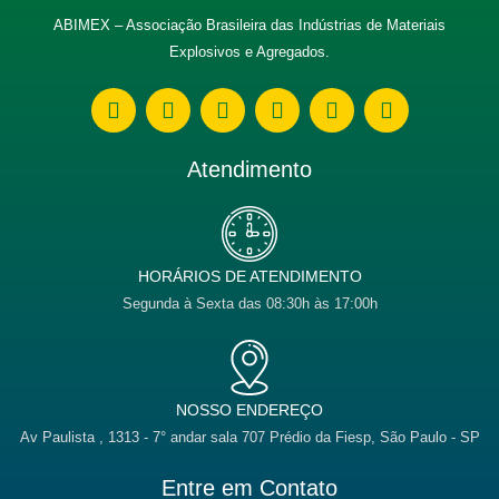
ABIMEX – Associação Brasileira das Indústrias de Materiais
Explosivos e Agregados.
W
E
F
I
L
Y
h
n
a
n
i
o
a
v
c
s
n
u
t
e
e
t
k
t
Atendimento
s
l
b
a
e
u
a
o
o
g
d
b
p
p
o
r
i
e
p
e
k
a
n
m
HORÁRIOS DE ATENDIMENTO
Segunda à Sexta das 08:30h às 17:00h
NOSSO ENDEREÇO
Av Paulista , 1313 - 7° andar sala 707 Prédio da Fiesp, São Paulo - SP
Entre em Contato