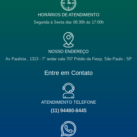
p
p
o
r
i
e
p
e
k
a
n
m
HORÁRIOS DE ATENDIMENTO
Segunda à Sexta das 08:30h às 17:00h
NOSSO ENDEREÇO
Av Paulista , 1313 - 7° andar sala 707 Prédio da Fiesp, São Paulo - SP
Entre em Contato
ATENDIMENTO TELEFONE
(11) 94460-6445