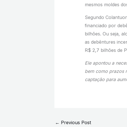
mesmos moldes dos t
Segundo Colantuono
financiado por debê
bilhões. Ou seja, a
as debêntures ince
R$ 2,7 bilhões de P
Ele apontou a neces
bem como prazos ma
captação para aum
←
Previous Post