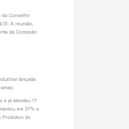
te do Conselho
4/3). A reunião,
ente da Comissão
ndustrial lançada
ramas:
as e já atendeu 17
aumentou em 37% e
s Produtivo do