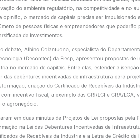
vação do ambiente regulatório, na competitividade e no a
a opinião, o mercado de capitais precisa ser impulsionado e
úmero de pessoas físicas e empreendedores que poderão pa
ersificada de investimentos.
o debate, Albino Colantuono, especialista do Departament
Tecnologia (Decomtec) da Fiesp, apresentou propostas de 
stria no mercado de capitais. Entre elas, estender a isençã
 das debêntures incentivadas de infraestrutura para proje
nsformação, criação do Certificado de Recebíveis da Indústr
a com incentivo fiscal, a exemplo das CRI/LCI e CRA/LCA, v
 e o agronegócio.
aram em duas minutas de Projetos de Lei propostas pela Fi
ormação na Lei das Debêntures Incentivadas de Infraestrutu
ificados de Recebíveis da Indústria e a Letra de Crédito da 