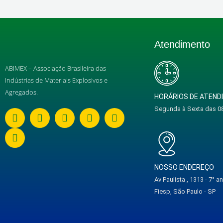
Atendimento
ABIMEX – Associação Brasileira das
Indústrias de Materiais Explosivos e
Agregados.
HORÁRIOS DE ATEN
Segunda à Sexta das 08
W
Y
E
F
I
L
h
o
n
a
n
i
a
u
v
c
s
n
t
t
e
e
t
k
s
u
l
b
a
e
a
b
o
o
g
d
NOSSO ENDEREÇO
p
e
p
o
r
i
Av Paulista , 1313 - 7° 
p
e
k
a
n
m
Fiesp, São Paulo - SP