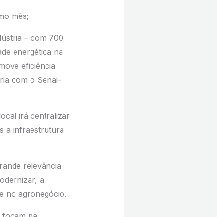
imo mês;
dústria – com 700
ade energética na
ove eficiência
ria com o Senai-
cal irá centralizar
 a infraestrutura
rande relevância
odernizar, a
 e no agronegócio.
e focam na