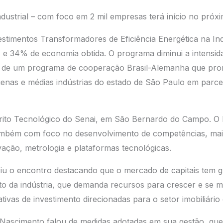
dustrial – com foco em 2 mil empresas terá início no próx
estimentos Transformadores de Eficiência Energética na In
 e 34% de economia obtida. O programa diminui a intensid
 de um programa de cooperação Brasil-Alemanha que prom
enas e médias indústrias do estado de São Paulo em parce
rito Tecnológico do Senai, em São Bernardo do Campo. O lo
ambém com foco no desenvolvimento de competências, mais
vação, metrologia e plataformas tecnológicas.
u o encontro destacando que o mercado de capitais tem g
to da indústria, que demanda recursos para crescer e se m
tivas de investimento direcionadas para o setor imobiliário
Nascimento falou de medidas adotadas em sua gestão, qu