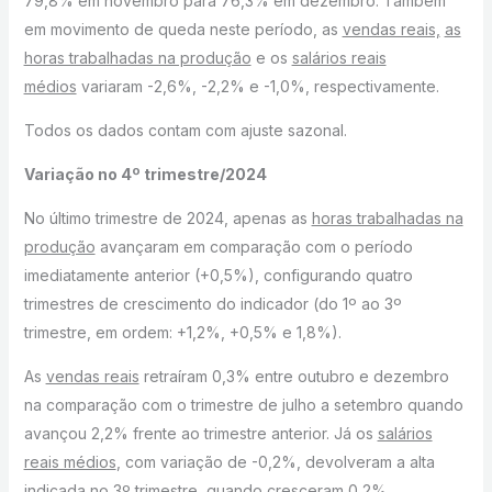
79,8% em novembro para 76,3% em dezembro. Também
em movimento de queda neste período, as
vendas reais,
as
horas trabalhadas na produção
e os
salários reais
médios
variaram -2,6%, -2,2% e -1,0%, respectivamente.
Todos os dados contam com ajuste sazonal.
Variação no 4º trimestre/2024
No último trimestre de 2024, apenas as
horas trabalhadas na
produção
avançaram em comparação com o período
imediatamente anterior (+0,5%), configurando quatro
trimestres de crescimento do indicador (do 1º ao 3º
trimestre, em ordem: +1,2%, +0,5% e 1,8%).
As
vendas reais
retraíram 0,3% entre outubro e dezembro
na comparação com o trimestre de julho a setembro quando
avançou 2,2% frente ao trimestre anterior. Já os
salários
reais médios
, com variação de -0,2%, devolveram a alta
indicada no 3º trimestre, quando cresceram 0,2%.