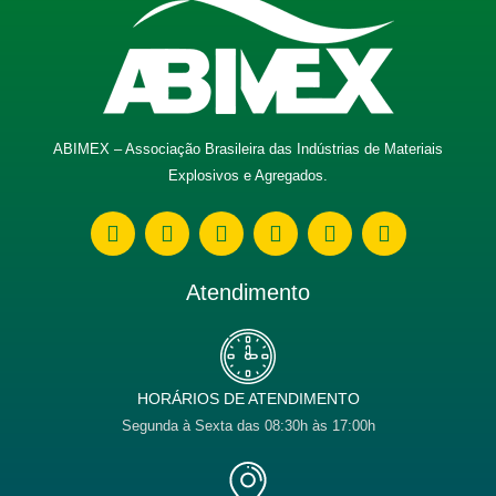
ABIMEX – Associação Brasileira das Indústrias de Materiais
Explosivos e Agregados.
W
E
F
I
L
Y
h
n
a
n
i
o
a
v
c
s
n
u
t
e
e
t
k
t
Atendimento
s
l
b
a
e
u
a
o
o
g
d
b
p
p
o
r
i
e
p
e
k
a
n
m
HORÁRIOS DE ATENDIMENTO
Segunda à Sexta das 08:30h às 17:00h