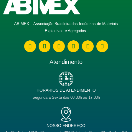
ABIMEX – Associação Brasileira das Indústrias de Materiais
Explosivos e Agregados.
W
E
F
I
L
Y
h
n
a
n
i
o
a
v
c
s
n
u
t
e
e
t
k
t
Atendimento
s
l
b
a
e
u
a
o
o
g
d
b
p
p
o
r
i
e
p
e
k
a
n
m
HORÁRIOS DE ATENDIMENTO
Segunda à Sexta das 08:30h às 17:00h
NOSSO ENDEREÇO