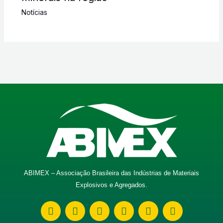
Notícias
ABIMEX – Associação Brasileira das Indústrias de Materiais
Explosivos e Agregados.
W
E
F
I
L
Y
h
n
a
n
i
o