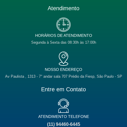
a
v
c
s
n
u
t
e
e
t
k
t
Atendimento
s
l
b
a
e
u
a
o
o
g
d
b
p
p
o
r
i
e
p
e
k
a
n
m
HORÁRIOS DE ATENDIMENTO
Segunda à Sexta das 08:30h às 17:00h
NOSSO ENDEREÇO
Av Paulista , 1313 - 7° andar sala 707 Prédio da Fiesp, São Paulo - SP
Entre em Contato
ATENDIMENTO TELEFONE
(11) 94460-6445