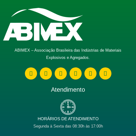
ABIMEX – Associação Brasileira das Indústrias de Materiais
Explosivos e Agregados.
W
E
F
I
L
Y
h
n
a
n
i
o
a
v
c
s
n
u
t
e
e
t
k
t
Atendimento
s
l
b
a
e
u
a
o
o
g
d
b
p
p
o
r
i
e
p
e
k
a
n
m
HORÁRIOS DE ATENDIMENTO
Segunda à Sexta das 08:30h às 17:00h